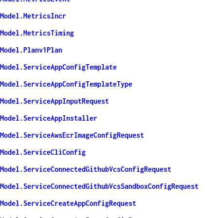
Model.MetricsIncr
Model.MetricsTiming
Model.Planv1Plan
Model.ServiceAppConfigTemplate
Model.ServiceAppConfigTemplateType
Model.ServiceAppInputRequest
Model.ServiceAppInstaller
Model.ServiceAwsEcrImageConfigRequest
Model.ServiceCliConfig
Model.ServiceConnectedGithubVcsConfigRequest
Model.ServiceConnectedGithubVcsSandboxConfigRequest
Model.ServiceCreateAppConfigRequest