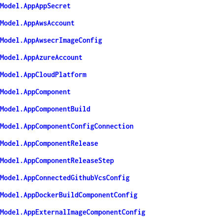
Model.AppAppSecret
Model.AppAwsAccount
Model.AppAwsecrImageConfig
Model.AppAzureAccount
Model.AppCloudPlatform
Model.AppComponent
Model.AppComponentBuild
Model.AppComponentConfigConnection
Model.AppComponentRelease
Model.AppComponentReleaseStep
Model.AppConnectedGithubVcsConfig
Model.AppDockerBuildComponentConfig
Model.AppExternalImageComponentConfig