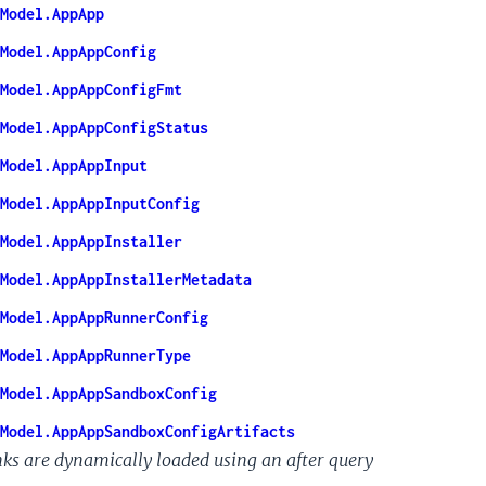
Model.AppApp
Model.AppAppConfig
Model.AppAppConfigFmt
Model.AppAppConfigStatus
Model.AppAppInput
Model.AppAppInputConfig
Model.AppAppInstaller
Model.AppAppInstallerMetadata
Model.AppAppRunnerConfig
Model.AppAppRunnerType
Model.AppAppSandboxConfig
Model.AppAppSandboxConfigArtifacts
nks are dynamically loaded using an after query