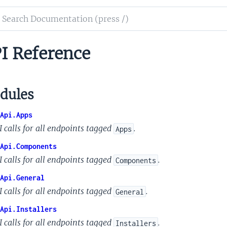
ch
mentation
I Reference
dules
Api.Apps
I calls for all endpoints tagged
.
Apps
Api.Components
I calls for all endpoints tagged
.
Components
Api.General
I calls for all endpoints tagged
.
General
Api.Installers
I calls for all endpoints tagged
.
Installers