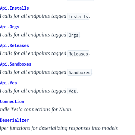
Api.Installs
I calls for all endpoints tagged
.
Installs
Api.Orgs
I calls for all endpoints tagged
.
Orgs
Api.Releases
I calls for all endpoints tagged
.
Releases
Api.Sandboxes
I calls for all endpoints tagged
.
Sandboxes
Api.Vcs
I calls for all endpoints tagged
.
Vcs
Connection
ndle Tesla connections for Nuon.
Deserializer
lper functions for deserializing responses into models