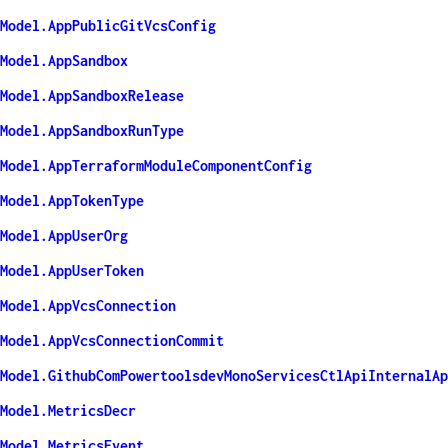
Model.AppPublicGitVcsConfig
Model.AppSandbox
Model.AppSandboxRelease
Model.AppSandboxRunType
Model.AppTerraformModuleComponentConfig
Model.AppTokenType
Model.AppUserOrg
Model.AppUserToken
Model.AppVcsConnection
Model.AppVcsConnectionCommit
Model.GithubComPowertoolsdevMonoServicesCtlApiInternalAp
Model.MetricsDecr
Model.MetricsEvent