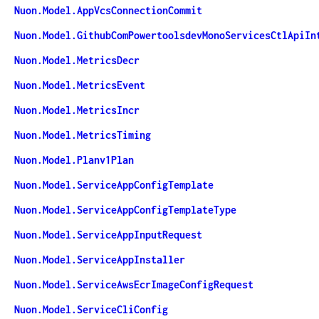
Nuon.Model.AppVcsConnectionCommit
Nuon.Model.GithubComPowertoolsdevMonoServicesCtlApiIn
Nuon.Model.MetricsDecr
Nuon.Model.MetricsEvent
Nuon.Model.MetricsIncr
Nuon.Model.MetricsTiming
Nuon.Model.Planv1Plan
Nuon.Model.ServiceAppConfigTemplate
Nuon.Model.ServiceAppConfigTemplateType
Nuon.Model.ServiceAppInputRequest
Nuon.Model.ServiceAppInstaller
Nuon.Model.ServiceAwsEcrImageConfigRequest
Nuon.Model.ServiceCliConfig