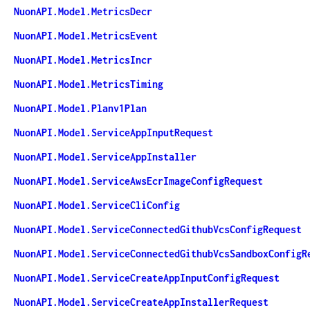
NuonAPI.Model.MetricsDecr
NuonAPI.Model.MetricsEvent
NuonAPI.Model.MetricsIncr
NuonAPI.Model.MetricsTiming
NuonAPI.Model.Planv1Plan
NuonAPI.Model.ServiceAppInputRequest
NuonAPI.Model.ServiceAppInstaller
NuonAPI.Model.ServiceAwsEcrImageConfigRequest
NuonAPI.Model.ServiceCliConfig
NuonAPI.Model.ServiceConnectedGithubVcsConfigRequest
NuonAPI.Model.ServiceConnectedGithubVcsSandboxConfigR
NuonAPI.Model.ServiceCreateAppInputConfigRequest
NuonAPI.Model.ServiceCreateAppInstallerRequest