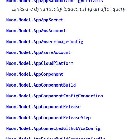
Nuon.Model.AppAppSandboxConfigArtifacts
Links are dynamically loaded using an after query
Nuon.Model.AppAppSecret
Nuon.Model.AppAwsAccount
Nuon.Model.AppAwsecrImageConfig
Nuon.Model.AppAzureAccount
Nuon.Model.AppCloudPlatform
Nuon.Model.AppComponent
Nuon.Model.AppComponentBuild
Nuon.Model.AppComponentConfigConnection
Nuon.Model.AppComponentRelease
Nuon.Model.AppComponentReleaseStep
Nuon.Model.AppConnectedGithubVcsConfig