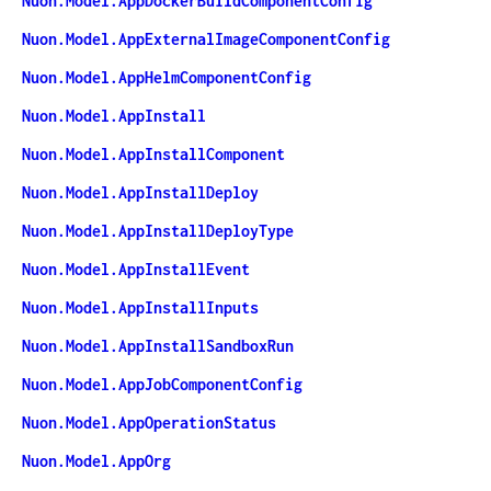
Nuon.Model.AppDockerBuildComponentConfig
Nuon.Model.AppExternalImageComponentConfig
Nuon.Model.AppHelmComponentConfig
Nuon.Model.AppInstall
Nuon.Model.AppInstallComponent
Nuon.Model.AppInstallDeploy
Nuon.Model.AppInstallDeployType
Nuon.Model.AppInstallEvent
Nuon.Model.AppInstallInputs
Nuon.Model.AppInstallSandboxRun
Nuon.Model.AppJobComponentConfig
Nuon.Model.AppOperationStatus
Nuon.Model.AppOrg