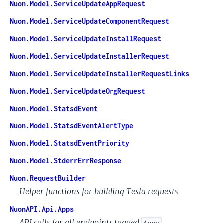
Nuon.Model.ServiceUpdateAppRequest
Nuon.Model.ServiceUpdateComponentRequest
Nuon.Model.ServiceUpdateInstallRequest
Nuon.Model.ServiceUpdateInstallerRequest
Nuon.Model.ServiceUpdateInstallerRequestLinks
Nuon.Model.ServiceUpdateOrgRequest
Nuon.Model.StatsdEvent
Nuon.Model.StatsdEventAlertType
Nuon.Model.StatsdEventPriority
Nuon.Model.StderrErrResponse
Nuon.RequestBuilder
Helper functions for building Tesla requests
NuonAPI.Api.Apps
API calls for all endpoints tagged
.
Apps